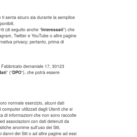
 ti senta sicuro sia durante la semplice
ponibili.
ti (di seguito anche “
Interessati
”) che
stagram, Twitter e YouTube o altre pagine
mativa privacy; pertanto, prima di
rta - Fabbricato demaniale 17, 30123
dati
” (“
DPO
”), che potrà essere
loro normale esercizio, alcuni dati
i computer utilizzati dagli Utenti che si
atta di informazioni che non sono raccolte
 ed associazioni con dati detenuti da
istiche anonime sull’uso dei Siti,
i danni dei Siti o ad altre pagine ad essi