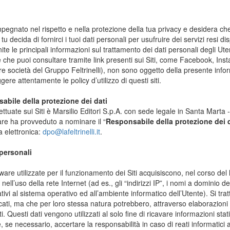
mpegnato nel rispetto e nella protezione della tua privacy e desidera che
tu decida di fornirci i tuoi dati personali per usufruire dei servizi resi dis
 le principali informazioni sul trattamento dei dati personali degli Uten
ne che puoi consultare tramite link presenti sui Siti, come Facebook, In
re società del Gruppo Feltrinelli), non sono oggetto della presente infor
ggere attentamente le policy d’utilizzo di questi siti.
sabile della protezione dei dati
 effettuate sui Siti è Marsilio Editori S.p.A. con sede legale in Santa Ma
olare ha provveduto a nominare il “
Responsabile della protezione dei 
a elettronica:
dpo@lafeltrinelli.it
.
 personali
tware utilizzate per il funzionamento dei Siti acquisiscono, nel corso del 
nell’uso della rete Internet (ad es., gli “indirizzi IP”, i nomi a dominio de
lativi al sistema operativo ed all’ambiente informatico dell’Utente). Si tr
icati, ma che per loro stessa natura potrebbero, attraverso elaborazioni
ti. Questi dati vengono utilizzati al solo fine di ricavare informazioni stat
, se necessario, accertare la responsabilità in caso di reati informatici a