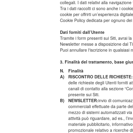
collegali. I dati relativi alla navigaz
Tra i dati raccolti ci sono anche i cooki
cookie per offrirti un’esperienza digital
Cookie Policy dedicata per ognuno dei S
Dati forniti dall’Utente
Tramite i form presenti sui Siti, avrai la
Newsletter messe a disposizione dal Tito
Puoi annullare l'iscrizione in qualsias
3. Finalità del trattamento, base giu
N.
Finalità
A)
RISCONTRO DELLE RICHIESTE:
delle richieste degli Utenti forniti a
canali di contatto alla sezione “Con
presente sui Siti.
B)
NEWSLETTER:
invio di comunicaz
commerciali effettuate da parte del
mezzo di sistemi automatizzati via
attività può riguardare, ad es., l’inv
materiale pubblicitario, informativo
promozionale relativo a ricerche d