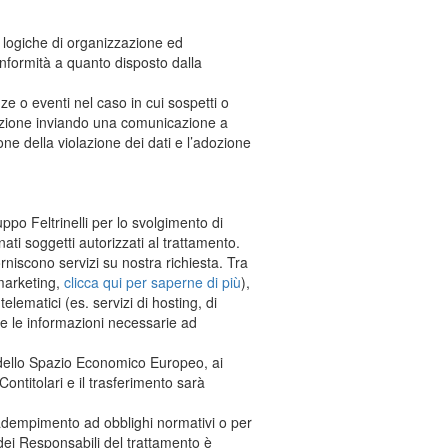
n logiche di organizzazione ed
 conformità a quanto disposto dalla
nze o eventi nel caso in cui sospetti o
razione inviando una comunicazione a
one della violazione dei dati e l’adozione
ppo Feltrinelli per lo svolgimento di
ati soggetti autorizzati al trattamento.
orniscono servizi su nostra richiesta. Tra
 marketing,
clicca qui per saperne di più
),
elematici (es. servizi di hosting, di
te le informazioni necessarie ad
i dello Spazio Economico Europeo, ai
Contitolari e il trasferimento sarà
i adempimento ad obblighi normativi o per
 dei Responsabili del trattamento è