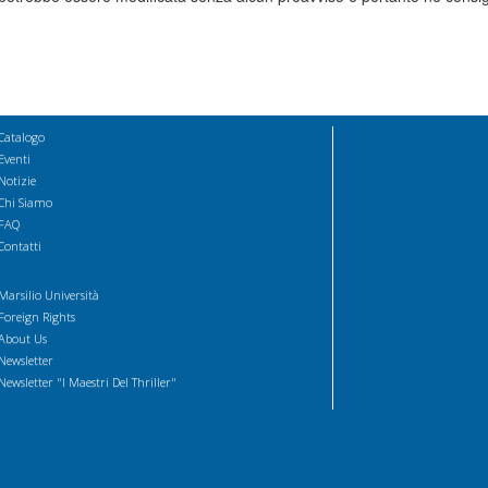
Catalogo
Eventi
Notizie
Chi Siamo
FAQ
Contatti
Marsilio Università
Foreign Rights
About Us
Newsletter
Newsletter "I Maestri Del Thriller"