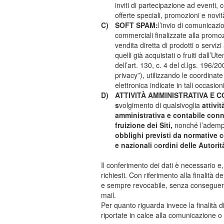
inviti di partecipazione ad eventi, 
offerte speciali, promozioni e novit
C)
SOFT SPAM:
l’invio di comunicazio
commerciali finalizzate alla promoz
vendita diretta di prodotti o serviz
quelli già acquistati o fruiti dall’Ut
dell’art. 130, c. 4 del d.lgs. 196/2
privacy”), utilizzando le coordinate
elettronica indicate in tali occasioni
D)
ATTIVITÀ AMMINISTRATIVA E C
s
volgimento di qualsivoglia
attivit
amministrativa e contabile conn
fruizione dei Siti,
nonché l’ademp
obblighi previsti da normative 
e nazionali
o
ordini delle Autorit
Il conferimento dei dati è necessario e, 
richiesti. Con riferimento alla finalità
e sempre revocabile, senza conseguenze sul
mail.
Per quanto riguarda invece la finalità d
riportate in calce alla comunicazione o ai