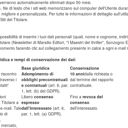
ione verranno automaticamente eliminati dopo 50 mesi.
e, file di testo che i siti web memorizzano sul computer dell'Utente durante
e migliore e personalizzata. Per tutte le informazioni di dettaglio sull’util
iti del Titolare.
 possibilità di inserire i tuoi dati personali (quali, nome e cognome, indiri
lare (Newsletter di Marsilio Editori, "I Maestri del thriller", Sonzogno E
i momento facendo clic sul collegamento presente in calce a ogni e-mail 
ridica e tempi di conservazione dei dati
Base giuridica
Conservazione
riscontro
Adempimento di
10 anni
dalla richiesta o
ttraverso i
obblighi precontrattuali
dal termine del rapporto
tatti”
e contrattual
i (art. 6, par.
contrattuale.
1, lett. (b) del GDPR).
ioni
Libero
consenso
Fino a
revoca del
 Titolare a
espresso
consenso
 e-mail. Tale
dall’Interessato
(art. 6,
dell’interessato.
io di
par. 1, lett. (a) GDPR).
,
i mercato,