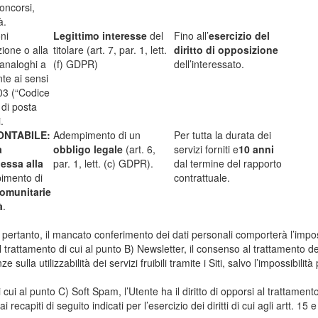
concorsi,
à.
ni
Legittimo interesse
del
Fino all’
esercizio del
ione o alla
titolare (art. 7, par. 1, lett.
diritto di opposizione
i analoghi a
(f) GDPR)
dell’interessato.
ente ai sensi
003 (“Codice
 di posta
.
ONTABILE:
Adempimento di un
Per tutta la durata dei
à
obbligo legale
(art. 6,
servizi forniti e
10 anni
essa alla
par. 1, lett. (c) GDPR).
dal termine del rapporto
imento di
contrattuale.
comunitarie
à
.
pertanto, il mancato conferimento dei dati personali comporterà l’impossibi
 del trattamento di cui al punto B) Newsletter, il consenso al trattamento 
la utilizzabilità dei servizi fruibili tramite i Siti, salvo l’impossibilità 
i cui al punto C) Soft Spam, l’Utente ha il diritto di opporsi al trattame
 recapiti di seguito indicati per l’esercizio dei diritti di cui agli artt. 15