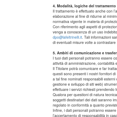
4. Modalità, logiche del trattamento
Il trattamento è effettuato anche con l
elaborazione al fine di ridurne al minimo
normativa vigente in materia di protezi
Con riferimento agli aspetti di protezion
venga a conoscenza di un uso indebito,
dpo@lafeltrinelli.it
. Tali informazioni sa
di eventuali misure volte a contrastare 
5. Ambiti di comunicazione e trasfer
I tuoi dati personali potranno essere co
attività di amministrazione, contabilità
Il Titolare potrà comunicare e far tratt
questi sono presenti i nostri fornitori d
a tal fine nominati responsabili esterni 
gestione e sviluppo di siti web) strume
effettuare i servizi richiesti prendendo t
Qualora per questioni di natura tecnica
soggetti destinatari dei dati saranno imp
regolato in conformità a quanto previ
Infine, i dati personali potranno esser
l’accertamento di responsabilità in caso