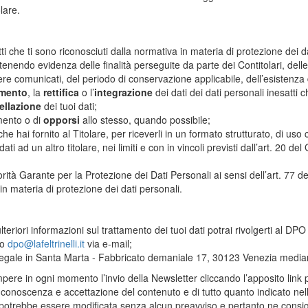
lare.
ti che ti sono riconosciuti dalla normativa in materia di protezione dei dat
ttenendo evidenza delle finalità perseguite da parte dei Contitolari, delle 
ere comunicati, del periodo di conservazione applicabile, dell’esistenza 
mento
, la
rettifica
o l’
integrazione
dei dati dei dati personali inesatti c
ellazione
dei tuoi dati;
mento o di
opporsi
allo stesso, quando possibile;
he hai fornito al Titolare, per riceverli in un formato strutturato, di us
ti ad un altro titolare, nei limiti e con in vincoli previsti dall’art. 20 de
orità Garante per la Protezione dei Dati Personali ai sensi dell’art. 77 d
 in materia di protezione dei dati personali.
 ulteriori informazioni sul trattamento dei tuoi dati potrai rivolgerti al DP
o
dpo@lafeltrinelli.it
via e-mail;
 legale in Santa Marta - Fabbricato demaniale 17, 30123 Venezia median
ompere in ogni momento l’invio della Newsletter cliccando l’apposito link 
 conoscenza e accettazione del contenuto e di tutto quanto indicato nella 
 potrebbe essere modificata senza alcun preavviso e pertanto ne consigl