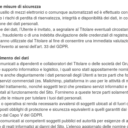
 e misure di sicurezza
’ausilio di mezzi elettronici o comunque automatizzati ed è effettuato co
 i rischi di perdita di riservatezza, integrità e disponibilità dei dati, in
one dei dati personali.
e dei dati, l’Utente è invitato, a segnalare al Titolare eventuali circosta
 fraudolento o di una indebita divulgazione delle credenziali di regist
ranno utilizzate dal Titolare al fine di consentire una immediata valutazi
l’evento ai sensi dell’art. 33 del GDPR.
imento dei dati
municati a dipendenti e collaboratori del Titolare o delle società del Gru
 e supporto informatico e logistico, i quali sono stati appositamente nomin
are anche disgiuntamente i dati personali degli Utenti a terze parti che f
i servizi commerciali (es. Mailchimp, piattaforma in uso per le attività di
del trattamento, nonché soggetti terzi che prestano servizi informatici e t
ntali al funzionamento del Sito. Forniremo a queste terze parti solamen
utte le misure per tutelare i tuoi dati personali.
 o operativa si renda necessario avvalersi di soggetti ubicati al di fuor
osti obblighi di protezione e sicurezza equivalenti a quelli garantiti dai 
sto dal Capo V del GDPR.
e comunicati ai competenti soggetti pubblici ed autorità per esigenze d
 di reati informatici ai danni del Sito. L’elenco aggiornato delle nomine