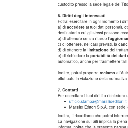
custodito presso la sede legale del Tito
6. Diritti degli interessati
Potrai esercitare in ogni momento i dirit
a) di
accedere
ai tuoi dati personali, o
destinatari a cui gli stessi possono ess
b) di ottenere senza ritardo l’
aggiorna
c) di ottenere, nei casi previsti, la
canc
d) di ottenere la
limitazione
del tratta
e) di richiedere la
portabilità dei dati
c
automatico, anche per trasmettere tali da
Inoltre, potrai proporre
reclamo
all’Aut
effettuato in violazione della normativa
7. Contatti
Per esercitare i tuoi diritti o richiedere
ufficio.stampa@marsilioeditori.it
Marsilio Editori S.p.A. con sede
Inoltre, ti ricordiamo che potrai interr
La navigazione sui Siti implica la piena
informa inoltre che la presente pagina