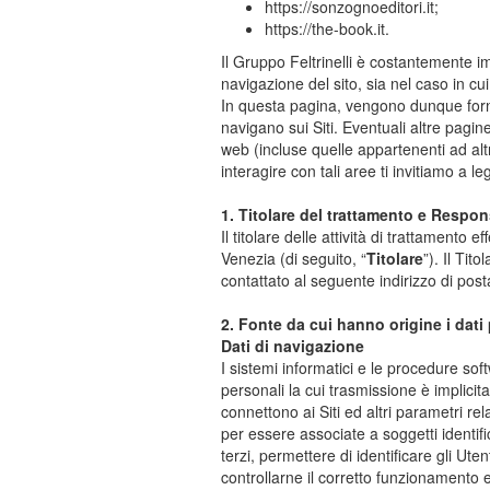
https://sonzognoeditori.it;
https://the-book.it.
Il Gruppo Feltrinelli è costantemente i
navigazione del sito, sia nel caso in cui 
In questa pagina, vengono dunque fornite
navigano sui Siti. Eventuali altre pagi
web (incluse quelle appartenenti ad alt
interagire con tali aree ti invitiamo a le
1. Titolare del trattamento e Respon
Il titolare delle attività di trattamento
Venezia (di seguito, “
Titolare
”). Il Tit
contattato al seguente indirizzo di post
2. Fonte da cui hanno origine i dati
Dati di navigazione
I sistemi informatici e le procedure sof
personali la cui trasmissione è implicita 
connettono ai Siti ed altri parametri re
per essere associate a soggetti identif
terzi, permettere di identificare gli Uten
controllarne il corretto funzionamento e