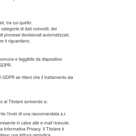
i, tra cui quello:
categorie di dati coinvolti, dei
di processi decisionali automatizzati;
he ti riguardano;
o comune e leggibile da dispositivo
l GDPR.
el GDPR se ritieni che il trattamento sia
O o al Titolare scrivendo a:
te l’invio di una raccomandata a.r.
presente in calce alle e-mail ricevute.
Informativa Privacy. Il Titolare ti
iano una lettura periodica.