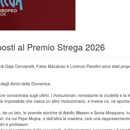
roposti al Premio Strega 2026
 di Gaja Cenciarelli, Fabio Macaluso e Lorenzo Pavolini sono stati propo
i degli Amici della Domenica.
pre concentrata sugli ultimi. I rivoluzionari, nonostante la crudeltà e la f
e sia impossibile che nasca un altro rivoluzionario, e invece no, ne spun
a, da un lato, le vicende storiche di Adolfo Wasem e Sonia Mosquera, tup
ri, tra cui Pepe Mujica, e dall’altra la maestra, cioè una rappresentante d
tri e professori.