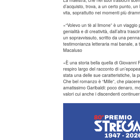
La maestra, che nei suoi traslochi scen
d’acquisto, trova, a un certo punto, un 
vita, soprattutto nei momenti più dra
«“Volevo un tè al limone” è un viaggio 
genialità e di creatività, dall’altra tra
un sopravvissuto, scritto da una penna c
testimonianza letteraria mai banale, a 
Macaluso
«È una storia bella quella di Giovanni P
respiro largo del racconto di un’epope
stata una delle sue caratteristiche, la p
Che bel romanzo è “Mille”, che piacere
amatissimo Garibaldi: poco denaro, molt
valori cui anche i discendenti continue