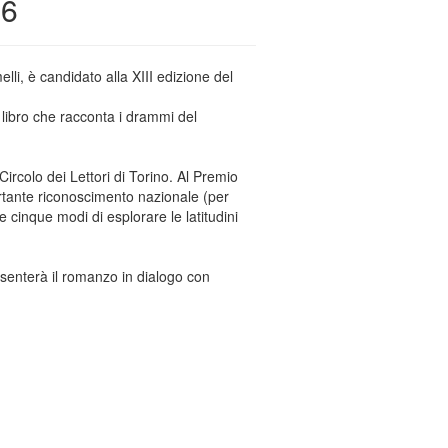
26
li, è candidato alla XIII edizione del
libro che racconta i drammi del
rcolo dei Lettori di Torino. Al Premio
ortante riconoscimento nazionale (per
 cinque modi di esplorare le latitudini
resenterà il romanzo in dialogo con