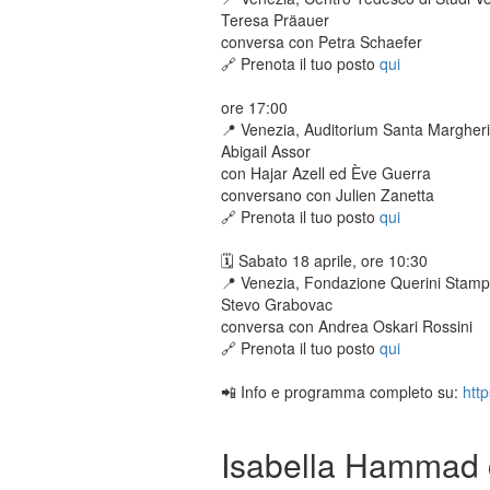
Teresa Präauer
conversa con Petra Schaefer
🔗 Prenota il tuo posto
qui
ore 17:00
📍 Venezia, Auditorium Santa Margher
Abigail Assor
con Hajar Azell ed Ève Guerra
conversano con Julien Zanetta
🔗 Prenota il tuo posto
qui
🗓️ Sabato 18 aprile, ore 10:30
📍 Venezia, Fondazione Querini Stamp
Stevo Grabovac
conversa con
Andrea Oskari Rossini
🔗 Prenota il tuo posto
qui
📲 Info e programma completo su:
htt
Isabella Hammad co