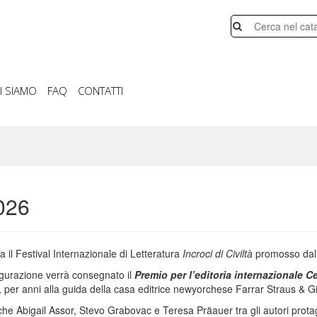
I SIAMO
FAQ
CONTATTI
2026
 il Festival Internazionale di Letteratura
Incroci di Civiltà
promosso dall’
augurazione verrà consegnato il
Premio per l’editoria internazionale C
, per anni alla guida della casa editrice newyorchese Farrar Straus & G
nche Abigail Assor, Stevo Grabovac e Teresa Präauer tra gli autori prota