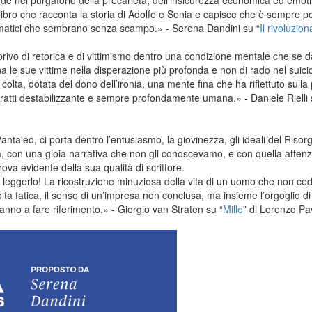
de nel purgatorio della precarietà, dell’insicurezza economica ed emoti
libro che racconta la storia di Adolfo e Sonia e capisce che è sempre pos
mmatici che sembrano senza scampo.» - Serena Dandini su “
Il rivoluzio
privo di retorica e di vittimismo dentro una condizione mentale che se da
scina le sue vittime nella disperazione più profonda e non di rado nel suici
olta, dotata del dono dell’ironia, una mente fina che ha riflettuto sulla
tratti destabilizzante e sempre profondamente umana.» - Daniele Rielli 
antaleo, ci porta dentro l’entusiasmo, la giovinezza, gli ideali del Risor
a, con una gioia narrativa che non gli conoscevamo, e con quella atten
rova evidente della sua qualità di scrittore.
 leggerlo! La ricostruzione minuziosa della vita di un uomo che non c
a fatica, il senso di un’impresa non conclusa, ma insieme l’orgoglio di 
ranno a fare riferimento.» - Giorgio van Straten su “
Mille
” di Lorenzo Pav