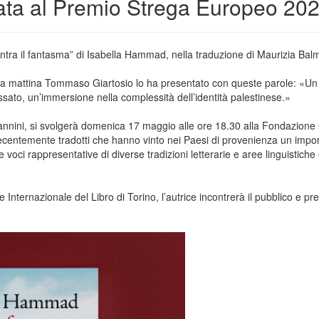
data al Premio Strega Europeo 20
ntra il fantasma” di Isabella Hammad, nella traduzione di Maurizia Balmel
a mattina Tommaso Giartosio lo ha presentato con queste parole: «Un 
ssato, un’immersione nella complessità dell’identità palestinese.»
nini, si svolgerà domenica 17 maggio alle ore 18.30 alla Fondazione Ci
i recentemente tradotti che hanno vinto nei Paesi di provenienza un imp
ci rappresentative di diverse tradizioni letterarie e aree linguistiche e
Internazionale del Libro di Torino, l’autrice incontrerà il pubblico e p